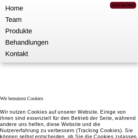
Jetzt buchen!
Home
Team
Produkte
Behandlungen
Kontakt
JETZT BUCHEN
Wir benutzen Cookies
Landua Kosmetik
An St. Swidbert 10
D- 40489 Düsseldorf
Wir nutzen Cookies auf unserer Website. Einige von
ihnen sind essenziell für den Betrieb der Seite, während
Tel.:
0211-8629666
andere uns helfen, diese Website und die
E-Mail:
anfrage(at)landua-kosmetik.de
Nutzererfahrung zu verbessern (Tracking Cookies). Sie
können selbst entscheiden, ob Sie die Cookies zulassen