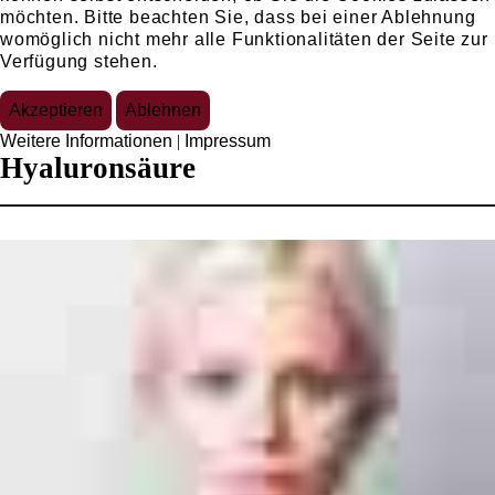
möchten. Bitte beachten Sie, dass bei einer Ablehnung
womöglich nicht mehr alle Funktionalitäten der Seite zur
Verfügung stehen.
Akzeptieren
Ablehnen
Faltenunterspritzung mit
Weitere Informationen
|
Impressum
Hyaluronsäure